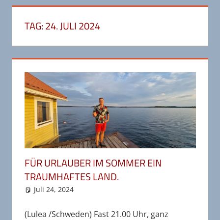
TAG:
24. JULI 2024
FÜR URLAUBER IM SOMMER EIN
TRAUMHAFTES LAND.
Juli 24, 2024
wr-admin
Bereiste Länder
Kommentar hinterlassen
,
Deutschland
,
Schweden
,
Unkategorisiert
(Lulea /Schweden) Fast 21.00 Uhr, ganz