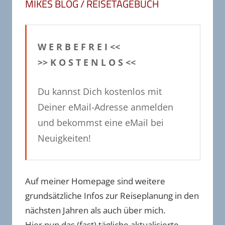
MIKES BLOG / REISETAGEBUCH
W E R B E F R E I <<
>> K O S T E N L O S <<
Du kannst Dich kostenlos mit
Deiner eMail-Adresse anmelden
und bekommst eine eMail bei
Neuigkeiten!
Auf meiner Homepage sind weitere
grundsätzliche Infos zur Reiseplanung in den
nächsten Jahren als auch über mich.
Hier nun das (fast) tägliche aktualisierte