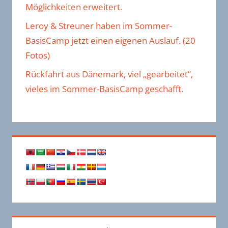
Möglichkeiten erweitert.
Leroy & Streuner haben im Sommer-
BasisCamp jetzt einen eigenen Auslauf. (20
Fotos)
Rückfahrt aus Dänemark, viel „gearbeitet“,
vieles im Sommer-BasisCamp geschafft.