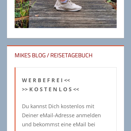
MIKES BLOG / REISETAGEBUCH
W E R B E F R E I <<
>> K O S T E N L O S <<
Du kannst Dich kostenlos mit
Deiner eMail-Adresse anmelden
und bekommst eine eMail bei