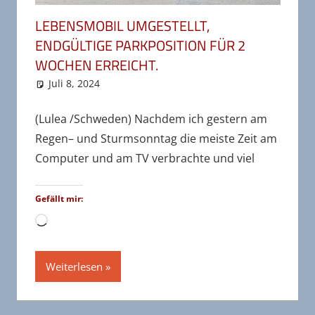
LEBENSMOBIL UMGESTELLT,
ENDGÜLTIGE PARKPOSITION FÜR 2
WOCHEN ERREICHT.
Juli 8, 2024
wr-admin
Bereiste Länder
Kommentar hinterlassen
,
Schweden
,
Unkategorisiert
(Lulea /Schweden) Nachdem ich gestern am
Regen– und Sturmsonntag die meiste Zeit am
Computer und am TV verbrachte und viel
Gefällt mir:
Wird
geladen …
Weiterlesen