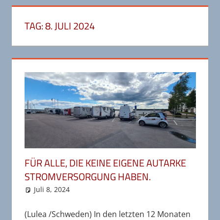
TAG:
8. JULI 2024
FÜR ALLE, DIE KEINE EIGENE AUTARKE
STROMVERSORGUNG HABEN.
Juli 8, 2024
wr-admin
Bereiste Länder
Kommentar hinterlassen
,
Schweden
,
Unkategorisiert
(Lulea /Schweden) In den letzten 12 Monaten