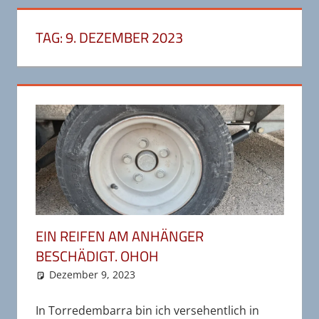
TAG:
9. DEZEMBER 2023
EIN REIFEN AM ANHÄNGER
BESCHÄDIGT. OHOH
Dezember 9, 2023
wr-admin
Unkategorisiert
Kommentar hinterlassen
In Torredembarra bin ich versehentlich in