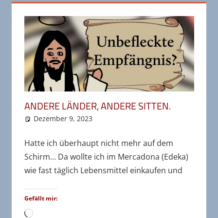
ANDERE LÄNDER, ANDERE SITTEN.
Dezember 9, 2023
wr-admin
Bereiste Länder
Kommentar hinterlassen
,
Spanien
,
Unkategorisiert
Hatte ich überhaupt nicht mehr auf dem
Schirm… Da wollte ich im Mercadona (Edeka)
wie fast täglich Lebensmittel einkaufen und
Gefällt mir:
Wird