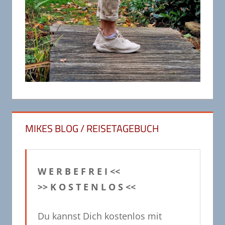
MIKES BLOG / REISETAGEBUCH
W E R B E F R E I <<
>> K O S T E N L O S <<
Du kannst Dich kostenlos mit