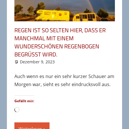
REGEN IST SO SELTEN HIER, DASS ER M
ANCHMAL MIT EINEM W
UNDERSCHÖNEN REGENBOGEN B
EGRÜSST WIRD.
Dezember 9, 2023
wr-admin
Unkategorisiert
Kommentar hinterlassen
Auch wenn es nur ein sehr kurzer Schauer am
Morgen war, sieht es sehr eindrucksvoll aus.
Gefällt mir:
Wird
geladen …
Weiterlesen