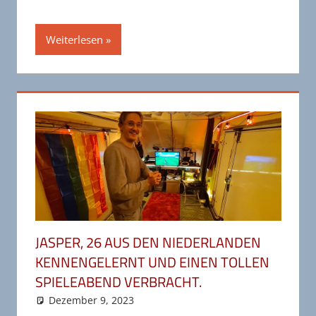
geladen …
Weiterlesen
JASPER, 26 AUS DEN NIEDERLANDEN
KENNENGELERNT UND EINEN TOLLEN
SPIELEABEND VERBRACHT.
Dezember 9, 2023
wr-admin
Unkategorisiert
Kommentar hinterlassen