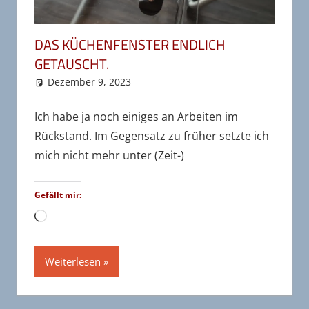
DAS KÜCHENFENSTER ENDLICH
GETAUSCHT.
Dezember 9, 2023
wr-admin
Bereiste Länder
Kommentar hinterlassen
,
Deutschland
,
Unkategorisiert
Ich habe ja noch einiges an Arbeiten im
Rückstand. Im Gegensatz zu früher setzte ich
mich nicht mehr unter (Zeit-)
Gefällt mir:
Wird
geladen …
Weiterlesen